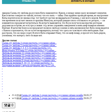
лакорна Съешь эту любовь на русском Кита знакомится с Каном, и между ними сразу возникает симпатия.
Кан отлично говорит по‑тайски, потому что его мать — тайка. Они приятно проводят время, но настроение
Киты портится после звонка отца: тот требует срочно возвращаться в Таиланд, у нее всего неделя. Наптанг
тем временем получает звонок от критика Микхуна, который раньше плохо отозвался о ее десерте, — он
извиняется и предлагает встретиться. На встрече выясняется, что Кхун получил в наследство ресторан
дедушки на острове, но есть три условия: год лично управлять заведением и взять шеф‑поваром именно
Наптанг. В качестве бонуса он предлагает полную свободу в меню и пять миллионов бат. Кита снова видится
с Каном и признается, что не хочет возвращаться, потому что здесь он чувствует себя свободным. Кан
расстроен, что он скоро уедет. В итоге Кита открывает Кану, что он шеф‑повар, и просит его быть рядом,
упоминая, что матери у него больше нет.
Другие статьи:
Съешь эту любовь 3 серия смотреть с русскими сабам...
Съешь эту любовь 2 серия смотреть с русскими сабам...
Съешь эту любовь 2, 3, 4, 5, 6 серия смотреть с ру...
Жена принца XXI века 12 серия смотреть с русскими ...
Любовь во времени 12 серия смотреть с русскими саб...
Любовь во времени 11 серия смотреть с русскими саб...
Любовь во времени 10 серия смотреть с русскими саб...
Любовь во времени 9 серия смотреть с русскими саба...
Любовь во времени 9, 10, 11, 12 серия смотреть с р...
Загадывая желания, глядя на падающие звезды 12 сер...
.
.
.
.
.
.
.
.
.
.
이전글
Съешь эту любовь 5 серия смотреть с русскими сабами онлайн
26.05.27
다음글
Съешь эту любовь 3 серия смотреть с русскими сабами онлайн
26.05.27
댓글
0