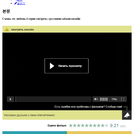
글쓰기
본문
Съешь эту любовь 4 серия смотреть с русскими сабами онлайн