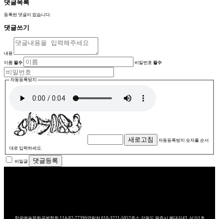
댓글목록
등록된 댓글이 없습니다.
댓글쓰기
내용
이름
필수
비밀번호
필수
자동등록방지
새로고침
자동등록방지 숫자를 순서
대로 입력하세요.
댓글등록
비밀글
한국예술문화공예협회 114-82-77390
연락처 010-3221-5052
주소 강원도 원주시 봉대길43, 상가1호