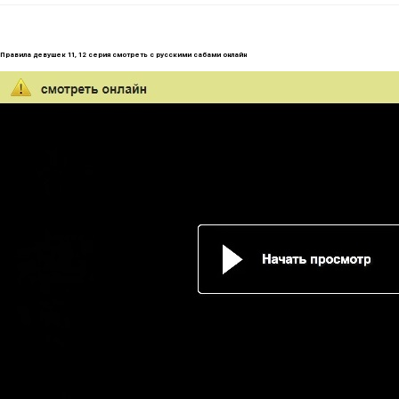
Правила девушек 11, 12 серия смотреть с русскими сабами онлайн