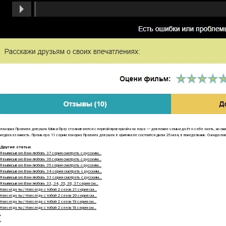
лакорна Правила девушек Мин и Прэу сталкиваются с первой проверкой как пара — давление семьи даёт о себе знать, но они
недосказанность. Премьера 11 серии лакорна Правила девушек в оригинале состоится днем 25 мая, в понедельник. Ожидаем
Другие статьи:
Я выписываю Вам любовь 37 серия смотреть с русским...
Я выписываю Вам любовь 36 серия смотреть с русским...
Я выписываю Вам любовь 35 серия смотреть с русским...
Я выписываю Вам любовь 34 серия смотреть с русским...
Я выписываю Вам любовь 33 серия смотреть с русским...
Я выписываю Вам любовь 33, 34, 35, 36, 37 серия см...
Навсегда ты / Навсегда с тобой 2 сезон 21 серия см...
Навсегда ты / Навсегда с тобой 2 сезон 20 серия см...
Навсегда ты / Навсегда с тобой 2 сезон 19 серия см...
Навсегда ты / Навсегда с тобой 2 сезон 18 серия см...
.
.
.