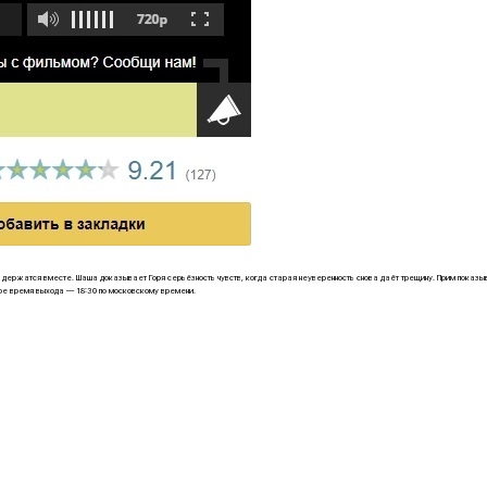
 держатся вместе. Шаша доказывает Горя серьёзность чувств, когда старая неуверенность снова даёт трещину. Прим показыва
ое время выхода — 18:30 по московскому времени.