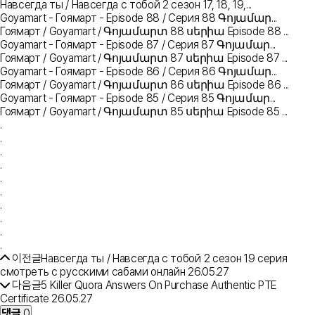
Навсегда ты / Навсегда с тобой 2 сезон 17, 18, 19,...
Goyamart - Гоямарт - Episode 88 / Серия 88 Գոյամար...
Гоямарт / Goyamart / Գոյամարտ 88 սերիա Episode 88 ...
Goyamart - Гоямарт - Episode 87 / Серия 87 Գոյամար...
Гоямарт / Goyamart / Գոյամարտ 87 սերիա Episode 87 ...
Goyamart - Гоямарт - Episode 86 / Серия 86 Գոյամար...
Гоямарт / Goyamart / Գոյամարտ 86 սերիա Episode 86 ...
Goyamart - Гоямарт - Episode 85 / Серия 85 Գոյամար...
Гоямарт / Goyamart / Գոյամարտ 85 սերիա Episode 85 ...
.
.
.
.
.
.
.
.
.
.
이전글
Навсегда ты / Навсегда с тобой 2 сезон 19 серия
смотреть с русскими сабами онлайн
26.05.27
다음글
5 Killer Quora Answers On Purchase Authentic PTE
Certificate
26.05.27
댓글
0