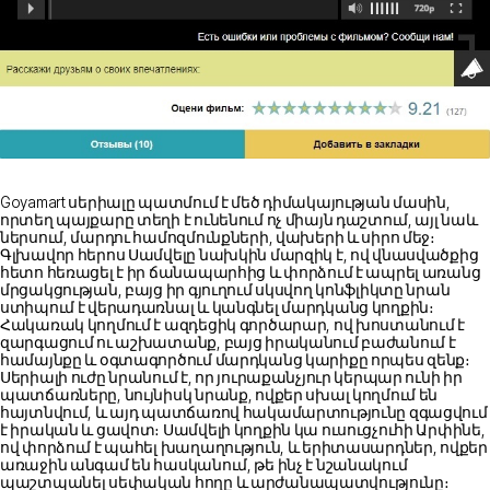
Goyamart սերիալը պատմում է մեծ դիմակայության մասին,
որտեղ պայքարը տեղի է ունենում ոչ միայն դաշտում, այլ նաև
ներսում, մարդու համոզմունքների, վախերի և սիրո մեջ։
Գլխավոր հերոս Սամվելը նախկին մարզիկ է, ով վնասվածքից
հետո հեռացել է իր ճանապարհից և փորձում է ապրել առանց
մրցակցության, բայց իր գյուղում սկսվող կոնֆլիկտը նրան
ստիպում է վերադառնալ և կանգնել մարդկանց կողքին։
Հակառակ կողմում է ազդեցիկ գործարար, ով խոստանում է
զարգացում ու աշխատանք, բայց իրականում բաժանում է
համայնքը և օգտագործում մարդկանց կարիքը որպես զենք։
Սերիալի ուժը նրանում է, որ յուրաքանչյուր կերպար ունի իր
պատճառները, նույնիսկ նրանք, ովքեր սխալ կողմում են
հայտնվում, և այդ պատճառով հակամարտությունը զգացվում
է իրական և ցավոտ։ Սամվելի կողքին կա ուսուցչուհի Արփինե,
ով փորձում է պահել խաղաղություն, և երիտասարդներ, ովքեր
առաջին անգամ են հասկանում, թե ինչ է նշանակում
պաշտպանել սեփական հողը և արժանապատվությունը։