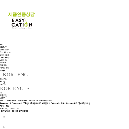
KACC
ABOUT
Education
Certificate
Contents
Community
교재신청
Notice
1:1 문의
자격증 신청
Shop
KOR
ENG
회원가입
로그인
KACC
KOR
ENG
회원가입
로그인
ABOUT
Education
Certificate
Contents
Community
Shop
Гоямарт / Goyamart / Գոյամարտ 83 սերիա Episode 83 / Серия 83 դիտել հայ…
페이지 정보
alena_177980700…
0건
2회
26-05-27 02:33