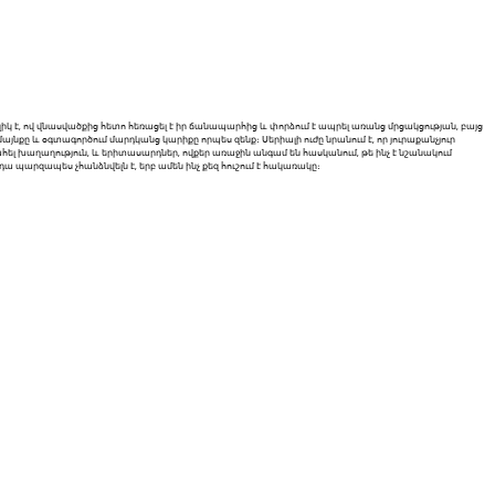
րզիկ է, ով վնասվածքից հետո հեռացել է իր ճանապարհից և փորձում է ապրել առանց մրցակցության, բայց
նքը և օգտագործում մարդկանց կարիքը որպես զենք։ Սերիալի ուժը նրանում է, որ յուրաքանչյուր
ահել խաղաղություն, և երիտասարդներ, ովքեր առաջին անգամ են հասկանում, թե ինչ է նշանակում
ա պարզապես չհանձնվելն է, երբ ամեն ինչ քեզ հուշում է հակառակը։