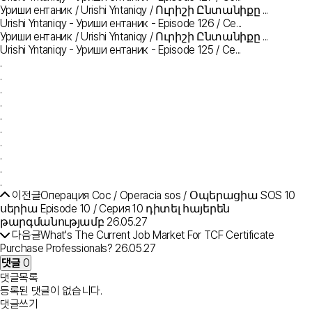
Уриши ентаник / Urishi Yntaniqy / Ուրիշի Ընտանիքը ...
Urishi Yntaniqy - Уриши ентаник - Episode 126 / Се...
Уриши ентаник / Urishi Yntaniqy / Ուրիշի Ընտանիքը ...
Urishi Yntaniqy - Уриши ентаник - Episode 125 / Се...
.
.
.
.
.
.
.
.
.
.
이전글
Операция Сос / Operacia sos / Օպերացիա SOS 10
սերիա Episode 10 / Серия 10 դիտել հայերեն
թարգմանությամբ
26.05.27
다음글
What's The Current Job Market For TCF Certificate
Purchase Professionals?
26.05.27
댓글
0
댓글목록
등록된 댓글이 없습니다.
댓글쓰기