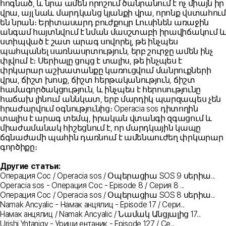
հոգնած, և նրա ամեն որոշում ծանրանում է ոչ միայն իր
վրա, այլ նաև մարդկանց կյանքի վրա, որոնք վստահում
են նրան։ Երիտասարդ բուժքույր Լուսինեն առաջին
անգամ հայտնվում է նման մասշտաբի իրավիճակում և
ստիպված է շատ արագ սովորել, թե ինչպես
պահպանել սառնասրտություն, երբ շուրջը ամեն ինչ
փլվում է։ Սերիալը ցույց է տալիս, թե ինչպես է
փրկարար աշխատանքը կառուցվում մանրուքների
վրա, ճիշտ խոսք, ճիշտ հերթականություն, ճիշտ
համագործակցություն, և ինչպես է հերոսությունը
հաճախ լինում աննկատ, երբ մարդիկ պարզապես չեն
հրաժարվում օգնությունից։ Operacia sos դիտողին
տալիս է արագ տեմպ, իրական վտանգի զգացում և
միաժամանակ հիշեցնում է, որ մարդկային կապը
ճգնաժամի պահին դառնում է ամենաուժեղ փրկարար
գործիքը։
Другие статьи:
Операция Сос / Operacia sos / Օպերացիա SOS 9 սերիա...
Operacia sos - Операция Сос - Episode 8 / Серия 8 ...
Операция Сос / Operacia sos / Օպերացիա SOS 8 սերիա...
Namak Ancyalic - Намак анцялиц - Episode 17 / Сери...
Намак анцялиц / Namak Ancyalic / Նամակ Անցյալից 17...
Urishi Yntaniqy - Уриши ентаник - Episode 127 / Се...