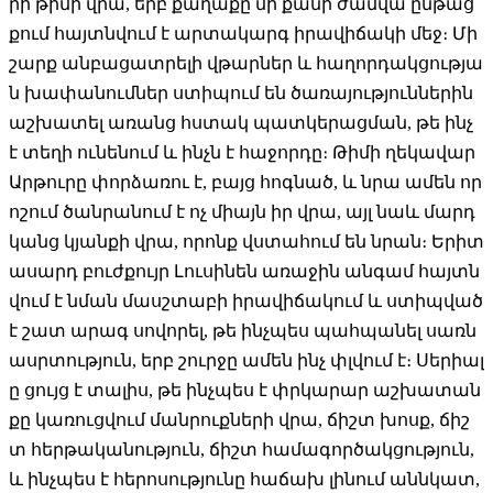
րի թիմի վրա, երբ քաղաքը մի քանի ժամվա ընթաց
քում հայտնվում է արտակարգ իրավիճակի մեջ։ Մի
շարք անբացատրելի վթարներ և հաղորդակցությա
ն խափանումներ ստիպում են ծառայություններին
աշխատել առանց հստակ պատկերացման, թե ինչ
է տեղի ունենում և ինչն է հաջորդը։ Թիմի ղեկավար
Արթուրը փորձառու է, բայց հոգնած, և նրա ամեն որ
ոշում ծանրանում է ոչ միայն իր վրա, այլ նաև մարդ
կանց կյանքի վրա, որոնք վստահում են նրան։ Երիտ
ասարդ բուժքույր Լուսինեն առաջին անգամ հայտն
վում է նման մասշտաբի իրավիճակում և ստիպված
է շատ արագ սովորել, թե ինչպես պահպանել սառն
ասրտություն, երբ շուրջը ամեն ինչ փլվում է։ Սերիալ
ը ցույց է տալիս, թե ինչպես է փրկարար աշխատան
քը կառուցվում մանրուքների վրա, ճիշտ խոսք, ճիշ
տ հերթականություն, ճիշտ համագործակցություն,
և ինչպես է հերոսությունը հաճախ լինում աննկատ,