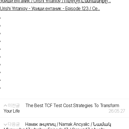
Уриши ентаник / Urishi Yntaniqy / Ուրիշի Ընտանիքը ...
Urishi Yntaniqy - Уриши ентаник - Episode 123 / Се...
.
.
.
.
.
.
.
.
.
.
이전글
The Best TCF Test Cost Strategies To Transform
Your Life
26.05.27
다음글
Намак анцялиц / Namak Ancyalic / Նամակ