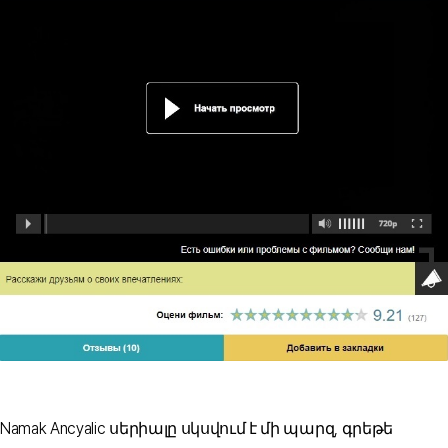
Namak Ancyalic սերիալը սկսվում է մի պարզ, գրեթե