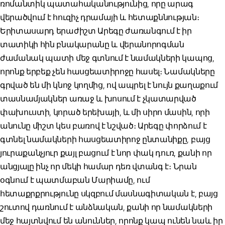
ռոմանտիկ պատահականությունից, որը արագ
վերածվում է հուզիչ դրամայի և հետաքննության։
Երիտասարդ երաժիշտ Արեգը ժառանգում է իր
տատիկի հին բնակարանը և վերանորոգման
ժամանակ պատի մեջ գտնում է նամակների կապոց,
որոնք երբեք չեն հասցեատիրոջը հասել։ Նամակները
գրված են մի կնոջ կողմից, ով ապրել է նույն քաղաքում
տասնամյակներ առաջ և խոսում է չկատարված
փախուստի, կորած երեխայի, և մի սիրո մասին, որի
անունը միշտ կես բառով է նշված։ Արեգը փորձում է
գտնել նամակների հասցեատիրոջ ընտանիքը, բայց
յուրաքանչյուր քայլ բացում է նոր փակ դուռ, քանի որ
անցյալը ինչ որ մեկի համար դեռ վտանգ է։ Նրան
օգնում է պատմաբան Մարիամը, ում
հետաքրքրությունը սկզբում մասնագիտական է, բայց
շուտով դառնում է անձնական, քանի որ նամակների
մեջ հայտնվում են անուններ, որոնք կապ ունեն նաև իր