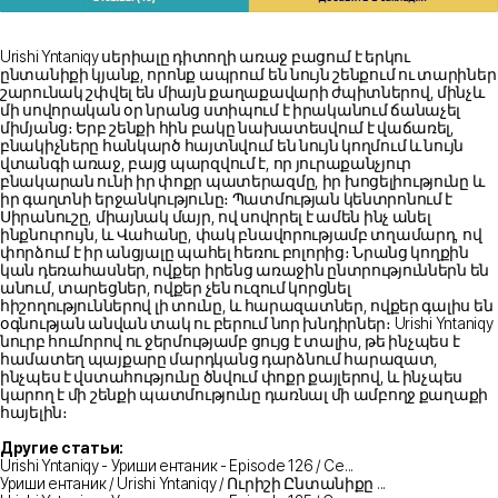
Urishi Yntaniqy սերիալը դիտողի առաջ բացում է երկու
ընտանիքի կյանք, որոնք ապրում են նույն շենքում ու տարիներ
շարունակ շփվել են միայն քաղաքավարի ժպիտներով, մինչև
մի սովորական օր նրանց ստիպում է իրականում ճանաչել
միմյանց։ Երբ շենքի հին բակը նախատեսվում է վաճառել,
բնակիչները հանկարծ հայտնվում են նույն կողմում և նույն
վտանգի առաջ, բայց պարզվում է, որ յուրաքանչյուր
բնակարան ունի իր փոքր պատերազմը, իր խոցելիությունը և
իր գաղտնի երջանկությունը։ Պատմության կենտրոնում է
Սիրանուշը, միայնակ մայր, ով սովորել է ամեն ինչ անել
ինքնուրույն, և Վահանը, փակ բնավորությամբ տղամարդ, ով
փորձում է իր անցյալը պահել հեռու բոլորից։ Նրանց կողքին
կան դեռահասներ, ովքեր իրենց առաջին ընտրություններն են
անում, տարեցներ, ովքեր չեն ուզում կորցնել
հիշողություններով լի տունը, և հարազատներ, ովքեր գալիս են
օգնության անվան տակ ու բերում նոր խնդիրներ։ Urishi Yntaniqy
նուրբ հումորով ու ջերմությամբ ցույց է տալիս, թե ինչպես է
համատեղ պայքարը մարդկանց դարձնում հարազատ,
ինչպես է վստահությունը ծնվում փոքր քայլերով, և ինչպես
կարող է մի շենքի պատմությունը դառնալ մի ամբողջ քաղաքի
հայելին։
Другие статьи:
Urishi Yntaniqy - Уриши ентаник - Episode 126 / Се...
Уриши ентаник / Urishi Yntaniqy / Ուրիշի Ընտանիքը ...