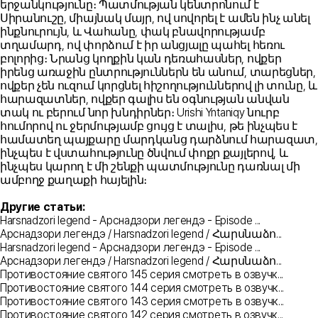
երջանկությունը։ Պատմության կենտրոնում է
Սիրանուշը, միայնակ մայր, ով սովորել է ամեն ինչ անել
ինքնուրույն, և Վահանը, փակ բնավորությամբ
տղամարդ, ով փորձում է իր անցյալը պահել հեռու
բոլորից։ Նրանց կողքին կան դեռահասներ, ովքեր
իրենց առաջին ընտրություններն են անում, տարեցներ,
ովքեր չեն ուզում կորցնել հիշողություններով լի տունը, և
հարազատներ, ովքեր գալիս են օգնության անվան
տակ ու բերում նոր խնդիրներ։ Urishi Yntaniqy նուրբ
հումորով ու ջերմությամբ ցույց է տալիս, թե ինչպես է
համատեղ պայքարը մարդկանց դարձնում հարազատ,
ինչպես է վստահությունը ծնվում փոքր քայլերով, և
ինչպես կարող է մի շենքի պատմությունը դառնալ մի
ամբողջ քաղաքի հայելին։
Другие статьи:
Harsnadzori legend - Арснадзори легендэ - Episode ...
Арснадзори легендэ / Harsnadzori legend / Հարսնաձո...
Harsnadzori legend - Арснадзори легендэ - Episode ...
Арснадзори легендэ / Harsnadzori legend / Հարսնաձո...
Противостояние святого 145 серия смотреть в озвучк...
Противостояние святого 144 серия смотреть в озвучк...
Противостояние святого 143 серия смотреть в озвучк...
Противостояние святого 142 серия смотреть в озвучк...