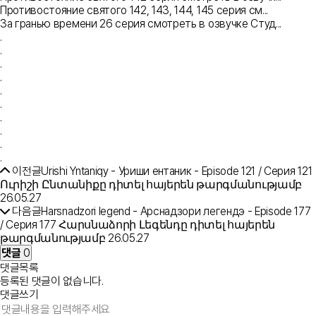
Противостояние святого 142, 143, 144, 145 серия см...
За гранью времени 26 серия смотреть в озвучке Студ...
.
.
.
.
.
.
.
.
.
.
이전글
Urishi Yntaniqy - Уриши ентаник - Episode 121 / Серия 121
Ուրիշի Ընտանիքը դիտել հայերեն թարգմանությամբ
26.05.27
다음글
Harsnadzori legend - Арснадзори легендэ - Episode 177
/ Серия 177 Հարսնաձորի Լեգենդը դիտել հայերեն
թարգմանությամբ
26.05.27
댓글
0
댓글목록
등록된 댓글이 없습니다.
댓글쓰기