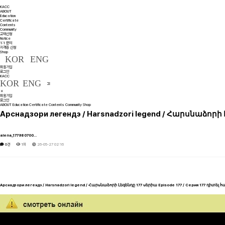
KACC
ABOUT
Education
Certificate
Contents
Community
교재신청
Notice
1:1 문의
자격증 신청
Shop
KOR
ENG
회원가입
로그인
KACC
KOR
ENG
회원가입
로그인
ABOUT
Education
Certificate
Contents
Community
Shop
Арснадзори легендэ / Harsnadzori legend / Հարսնաձորի
alena_177980700…
0건
1회
26-05-27 02:16
Арснадзори легендэ / Harsnadzori legend / Հարսնաձորի Լեգենդը 177 սերիա Episode 177 / Серия 177 դիտել