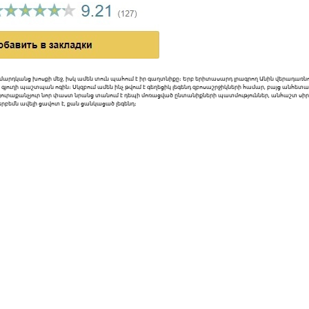
մ են մարդկանց խոսքի մեջ, իսկ ամեն տուն պահում է իր գաղտնիքը։ Երբ երիտասարդ լրագրող Անին վերադառ
 գյուղի պաշտպան ոգին։ Սկզբում ամեն ինչ թվում է գեղեցիկ լեգենդ զբոսաշրջիկների համար, բայց անհետ
 յուրաքանչյուր նոր փաստ նրանց տանում է դեպի մոռացված ընտանիքների պատմություններ, անհաշտ սիրո
 երբեմն ավելի ցավոտ է, քան ցանկացած լեգենդ։