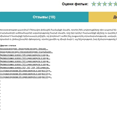
Harsnadzori legend պատմում է հեռավոր լեռնային համայնքի մասին, որտեղ հին սովորույթները դեռ ապրու
Հարսնաձորի ամենահայտնի ավանդությունը հարսի մասին, որը իբր կորել է հարսանիքի գիշերը ու դարձել է
միանում է համայնքի երիտասարդ բժշկին, ով փորձում է ամեն ինչ բացատրել տրամաբանությամբ, սակայն
դրաման և լեռնաշխարհի մթնոլորտը, որտեղ քամին ոչ միայն ձայն է, այլ հիշողություն, իսկ ճշմարտությունը
Другие статьи:
Harsnadzori legend - Арснадзори легендэ - Episode ...
Арснадзори легендэ / Harsnadzori legend / Հարսնաձո...
Противостояние святого 145 серия смотреть в озвучк...
Противостояние святого 144 серия смотреть в озвучк...
Противостояние святого 143 серия смотреть в озвучк...
Противостояние святого 142 серия смотреть в озвучк...
Противостояние святого 142, 143, 144, 145 серия см...
За гранью времени 26 серия смотреть в озвучке Студ...
За гранью времени 25 серия смотреть в озвучке Студ...
За гранью времени 24 серия смотреть в озвучке Студ...
.
.
.
.
.
.
.
.
.
.