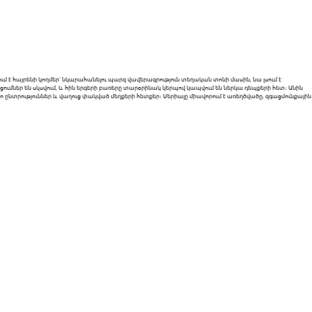
նում է հայրենի կողմեր՝ նկարահանելու պարզ վավերագրություն տեղական տոնի մասին, նա լսում է
ացումներ են սկսվում, և հին երգերի բառերը տարօրինակ կերպով կապվում են ներկա դեպքերի հետ։ Անին
 ընտրություններ և վաղուց փակված մեղքերի հետքեր։ Սերիալը միավորում է առեղծվածը, զգացմունքային