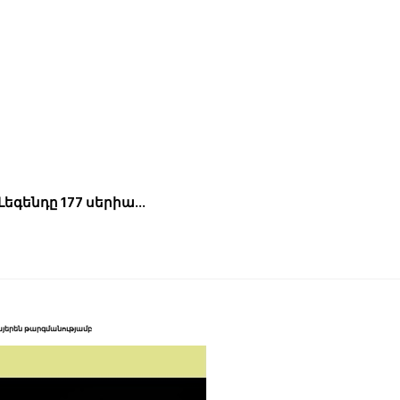
 Լեգենդը 177 սերիա…
 հայերեն թարգմանությամբ