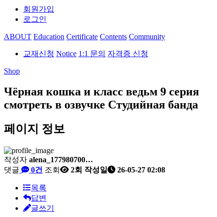
회원가입
로그인
ABOUT
Education
Certificate
Contents
Community
교재신청
Notice
1:1 문의
자격증 신청
Shop
Чёрная кошка и класс ведьм 9 серия
смотреть в озвучке Студийная банда
페이지 정보
작성자
alena_177980700…
댓글
0건
조회
2회
작성일
26-05-27 02:08
목록
답변
글쓰기