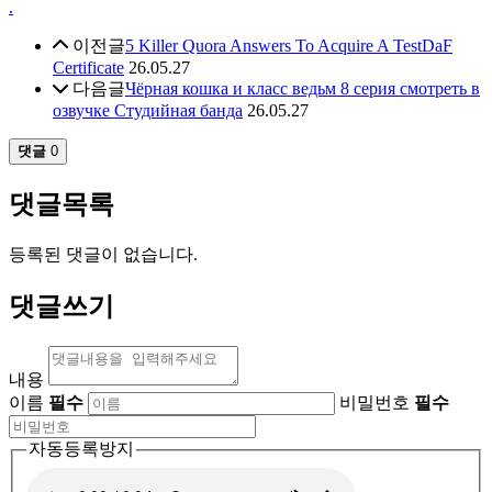
.
이전글
5 Killer Quora Answers To Acquire A TestDaF
Certificate
26.05.27
다음글
Чёрная кошка и класс ведьм 8 серия смотреть в
озвучке Студийная банда
26.05.27
댓글
0
댓글목록
등록된 댓글이 없습니다.
댓글쓰기
내용
이름
필수
비밀번호
필수
자동등록방지