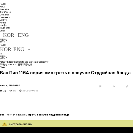
KACC
ABOUT
Education
Certificate
Contents
Community
교재신청
Notice
1:1 문의
자격증 신청
Shop
KOR
ENG
회원가입
로그인
KACC
KOR
ENG
회원가입
로그인
ABOUT
Education
Certificate
Contents
Community
교재신청
Notice
1:1 문의
자격증 신청
Shop
Ван Пис 1164 серия смотреть в озвучке Студийная банда
alena_177980700…
0건
2회
26-05-27 02:05
Ван Пис 1164 серия смотреть в озвучке Студийная банда