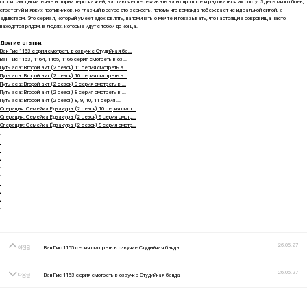
строит эмоциональные истории персонажей, заставляет переживать за их прошлое и радоваться их росту. Здесь много боев,
стратегий и ярких противников, но главный ресурс это верность, потому что команда побеждает не идеальной силой, а
единством. Это сериал, который умеет вдохновлять, напоминать о мечте и показывать, что настоящие сокровища часто
находятся рядом, в людях, которые идут с тобой до конца.
Другие статьи:
Ван Пис 1163 серия смотреть в озвучке Студийная ба...
Ван Пис 1163, 1164, 1165, 1166 серия смотреть в оз...
Путь аса: Второй акт (2 сезон) 11 серия смотреть в...
Путь аса: Второй акт (2 сезон) 10 серия смотреть в...
Путь аса: Второй акт (2 сезон) 9 серия смотреть в ...
Путь аса: Второй акт (2 сезон) 8 серия смотреть в ...
Путь аса: Второй акт (2 сезон) 8, 9, 10, 11 серия ...
Операция: Семейка Ёдзакура (2 сезон) 10 серия смот...
Операция: Семейка Ёдзакура (2 сезон) 9 серия смотр...
Операция: Семейка Ёдзакура (2 сезон) 8 серия смотр...
.
.
.
.
.
.
.
.
.
.
26.05.27
이전글
Ван Пис 1165 серия смотреть в озвучке Студийная банда
26.05.27
다음글
Ван Пис 1163 серия смотреть в озвучке Студийная банда