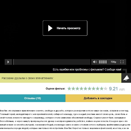
Ван Пис это огромное приключение о мечте, свободе и дружбе, которое разворачивается в мире океанов, островов и легенд.
Главный герой, молодой пират с невероятной волей, собирает команду, где каждый участник имеет свою цель, свою боль и
свой талант, и вместе они идут к сокровищу, которое стало символом абсолютной свободы. Сериал умеет быть смешным и
беззаботным, а через минуту превращаться в драму о несправедливости, рабстве, войнах и цене власти. Каждая арка это
новый остров со своей культурой, законами и бедой, и команда снова и снова сталкивается с выбором, пройти мимо ради цели
или вмешаться ради людей, которых они только что встретили. Ван Пис берет не только экшеном и фантазией, но и тем, как он