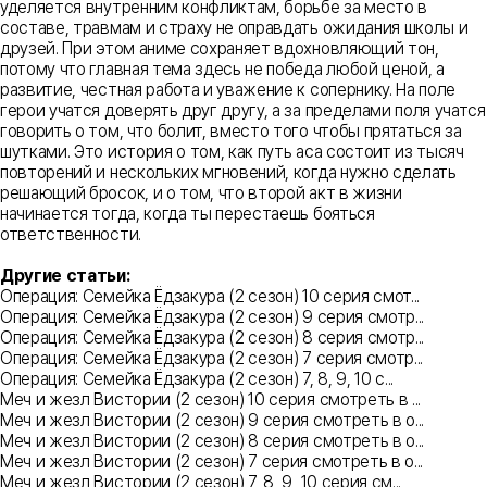
уделяется внутренним конфликтам, борьбе за место в
составе, травмам и страху не оправдать ожидания школы и
друзей. При этом аниме сохраняет вдохновляющий тон,
потому что главная тема здесь не победа любой ценой, а
развитие, честная работа и уважение к сопернику. На поле
герои учатся доверять друг другу, а за пределами поля учатся
говорить о том, что болит, вместо того чтобы прятаться за
шутками. Это история о том, как путь аса состоит из тысяч
повторений и нескольких мгновений, когда нужно сделать
решающий бросок, и о том, что второй акт в жизни
начинается тогда, когда ты перестаешь бояться
ответственности.
Другие статьи:
Операция: Семейка Ёдзакура (2 сезон) 10 серия смот...
Операция: Семейка Ёдзакура (2 сезон) 9 серия смотр...
Операция: Семейка Ёдзакура (2 сезон) 8 серия смотр...
Операция: Семейка Ёдзакура (2 сезон) 7 серия смотр...
Операция: Семейка Ёдзакура (2 сезон) 7, 8, 9, 10 с...
Меч и жезл Вистории (2 сезон) 10 серия смотреть в ...
Меч и жезл Вистории (2 сезон) 9 серия смотреть в о...
Меч и жезл Вистории (2 сезон) 8 серия смотреть в о...
Меч и жезл Вистории (2 сезон) 7 серия смотреть в о...
Меч и жезл Вистории (2 сезон) 7, 8, 9, 10 серия см...