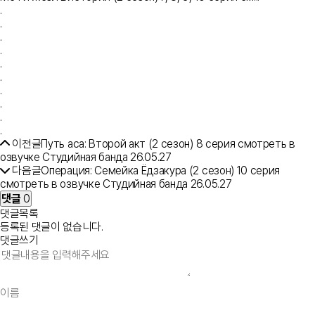
.
.
.
.
.
.
.
.
.
.
이전글
Путь аса: Второй акт (2 сезон) 8 серия смотреть в
озвучке Студийная банда
26.05.27
다음글
Операция: Семейка Ёдзакура (2 сезон) 10 серия
смотреть в озвучке Студийная банда
26.05.27
댓글
0
댓글목록
등록된 댓글이 없습니다.
댓글쓰기