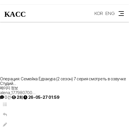
KACC
KOR
ENG
Операция: Семейка Ёдзакура (2 сезон) 7 серия смотреть в озвучке
Студий…
페이지 정보
alena_177980700…
0건
2회
26-05-27 01:59