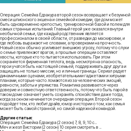
Операция: Семейка Ёдзакура второй сезон возвращает к безумной
смеси шпионского экшена и семейной комедии, где дом может
быть одновременно крепостью, тренировочной базой и полем для
самых странных испытаний. Главный герой уже оказался внутри
необычной семьи, где каждый родственник является
профессионалом в своей области, от разведки до маскировки, и
где любовь выражают не словами, а проверками на прочность.
Новый сезон обычно усиливает внешнюю угрозу, потому что слухи
о семье привлекают врагов, а прошлые операции оставляют
хвосты, которые кто то пытается использовать. При этом
сохраняется фирменная теплота, ведь несмотря на опасность,
герои учатся быть настоящей семьей, поддерживать друг друга и
защищать не только миссии, но и личные границы. Сериал радует
динамичными сценами, изобретательными гаджетами и хитрыми
планами, которые часто ломаются из за человеческих эмоций,
ревности, заботы и упрямства. Романтика развивается через
доверие и совместную ответственность, потому что быть парой в
таком доме означает уметь сохранять спокойствие даже тогда,
когда за окном начинается очередная операция. Второй сезон
подойдет тем, кто любит драйв, юмор и истории о том, как семья
может быть самой странной, но самой надежной командой.
Другие статьи:
Операция: Семейка Ёдзакура (2 сезон) 7, 8, 9, 10 с...
Меч и жезл Вистории (2 сезон) 10 серия смотреть в ...