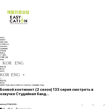
KACC
ABOUT
Education
Certificate
Contents
Community
교재신청
Notice
1:1 문의
자격증 신청
Shop
KOR
ENG
회원가입
로그인
KACC
KOR
ENG
회원가입
로그인
ABOUT
Education
Certificate
Contents
Community
Shop
Боевой континент (2 сезон) 133 серия смотреть в
озвучке Студийная банд…
alena_177980700…
0건
2회
26-05-27 01:54