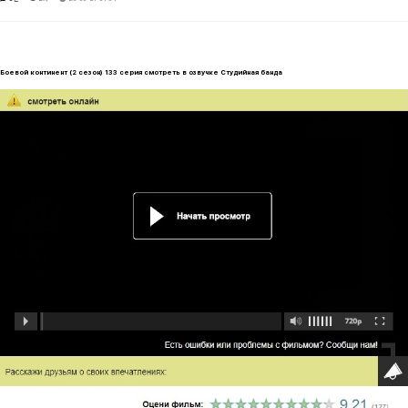
Боевой континент (2 сезон) 133 серия смотреть в озвучке Студийная банда