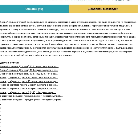
Боевой континент второй сезон продолжает эпическую историю о мире духовных навыков, где сила рождается из тренировок,
таланта и редких возможностей, а путь к вершине всегда связан с риском. Главный герой растет не только в мощи, но и в
зрелости, потому что чем сильнее становится команда, тем серьезнее противники и тем сложнее интриги вокруг. В новом
сезоне обычно расширяется мир, появляются новые школы, турниры, загадочные территории и враги, которые действуют не
напрямую, а через давление, договоры и ловушки. Сериал привлекает масштабом, яркими боями и прогрессией, где каждый
новый уровень ощущается заслуженным, а каждая победа имеет цену. Важная часть это дружба и верность, потому что
одиночки в таком мире долго не живут, и герой учится быть лидером, не теряя человечности. В сюжете много моментов, где
выбор между силой и моралью становится настоящим испытанием, особенно когда на кону стоят близкие и будущее целых
кланов. Второй сезон подойдет тем, кто любит динамику, развитие персонажей, большие ставки и ощущение, что впереди
всегда есть новый рубеж, который нужно не просто взять, а понять.
Другие статьи:
Боевой континент (2 сезон) 132 серия смотреть в оз...
Боевой континент (2 сезон) 131 серия смотреть в оз...
Боевой континент (2 сезон) 131, 132, 133, 134 сери...
Канан до чёртиков проста 11 серия смотреть в озвуч...
Канан до чёртиков проста 10 серия смотреть в озвуч...
Канан до чёртиков проста 9 серия смотреть в озвучк...
Канан до чёртиков проста 8 серия смотреть в озвучк...
Канан до чёртиков проста 8, 9, 10, 11 серия смотре...
Зависимая девушка: Передозировка 11 серия смотреть...
Зависимая девушка: Передозировка 10 серия смотреть...
.
.
.
.
.
.
.
.
.
.