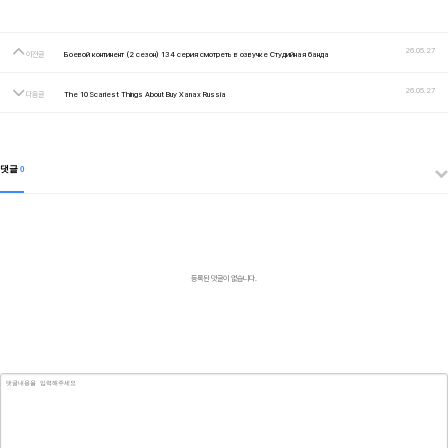
26.05.27
이전글
Боевой континент (2 сезон) 134 серия смотреть в озвучке Студийная банда
26.05.27
다음글
The 10 Scariest Things About Buy Xanax Russia
댓글
0
등록된 댓글이 없습니다.