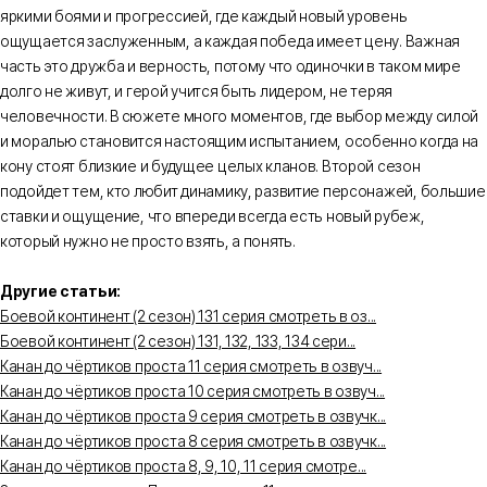
яркими боями и прогрессией, где каждый новый уровень
ощущается заслуженным, а каждая победа имеет цену. Важная
часть это дружба и верность, потому что одиночки в таком мире
долго не живут, и герой учится быть лидером, не теряя
человечности. В сюжете много моментов, где выбор между силой
и моралью становится настоящим испытанием, особенно когда на
кону стоят близкие и будущее целых кланов. Второй сезон
подойдет тем, кто любит динамику, развитие персонажей, большие
ставки и ощущение, что впереди всегда есть новый рубеж,
который нужно не просто взять, а понять.
Другие статьи:
Боевой континент (2 сезон) 131 серия смотреть в оз...
Боевой континент (2 сезон) 131, 132, 133, 134 сери...
Канан до чёртиков проста 11 серия смотреть в озвуч...
Канан до чёртиков проста 10 серия смотреть в озвуч...
Канан до чёртиков проста 9 серия смотреть в озвучк...
Канан до чёртиков проста 8 серия смотреть в озвучк...
Канан до чёртиков проста 8, 9, 10, 11 серия смотре...