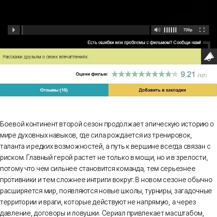
Боевой континент второй сезон продолжает эпическую историю о
мире духовных навыков, где сила рождается из тренировок,
таланта и редких возможностей, а путь к вершине всегда связан с
риском. Главный герой растет не только в мощи, но и в зрелости,
потому что чем сильнее становится команда, тем серьезнее
противники и тем сложнее интриги вокруг. В новом сезоне обычно
расширяется мир, появляются новые школы, турниры, загадочные
территории и враги, которые действуют не напрямую, а через
давление, договоры и ловушки. Сериал привлекает масштабом,