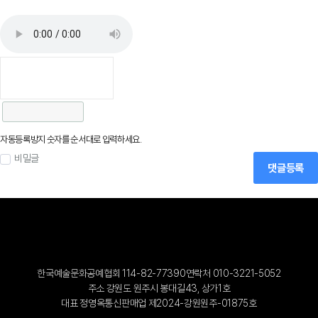
자동등록방지 숫자를 순서대로 입력하세요.
비밀글
댓글등록
한국예술문화공예협회 114-82-77390
연락처 010-3221-5052
주소 강원도 원주시 봉대길43, 상가1호
대표 정영옥
통신판매업 제2024-강원원주-01875호