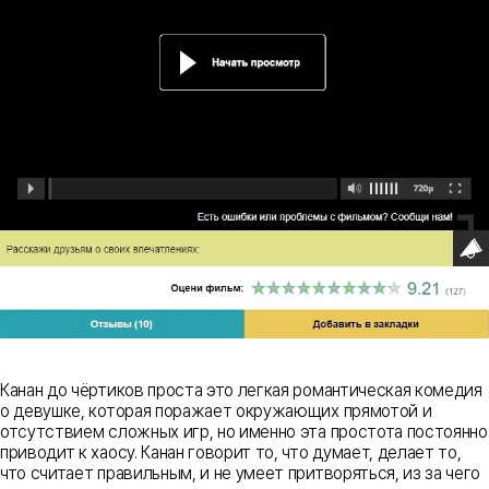
Канан до чёртиков проста это легкая романтическая комедия
о девушке, которая поражает окружающих прямотой и
отсутствием сложных игр, но именно эта простота постоянно
приводит к хаосу. Канан говорит то, что думает, делает то,
что считает правильным, и не умеет притворяться, из за чего