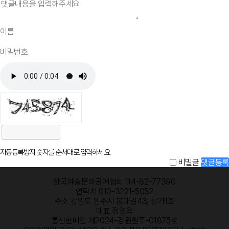
자동등록방지 숫자를 순서대로 입력하세요.
비밀글
댓글등록
한국예술문화공예협회 114-82-77390
연락처 010-3221-5052
주소 강원도 원주시 봉대길43, 상가1호
대표 정영옥
통신판매업 제2024-강원원주-01875호