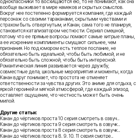
одноклассники то восхищаются ею, то не понимают, как она
вообще выживает в мире намеков и скрытых смыслов.
Вокруг нее постепенно формируется компания, где каждый
персонаж со своими тараканами, скрытыми чувствами и
страхом быть отвергнутым, и Канан, сама того не планируя,
становится катализатором честности. Сериал смешной,
потому что ее прямые вопросы ломают самые хитрые планы,
а ее искренние комплименты смущают сильнее, чем
признания. Но под юмором есть теплое послание, не
обязательно быть идеальной, чтобы быть любимой, и не
обязательно быть сложной, чтобы быть интересной.
Романтическая линия развивается через дружбу,
совместные дела, школьные мероприятия и моменты, когда
Канан вдруг понимает, что простота не отменяет
ответственности за чувства других. Это аниме для отдыха, с
яркой героиней и мягкой атмосферой, где каждый эпизод
оставляет ощущение, что честность может быть очень
милой.
Другие статьи:
Канан до чёртиков проста 10 серия смотреть в озвуч...
Канан до чёртиков проста 9 серия смотреть в озвучк...
Канан до чёртиков проста 8 серия смотреть в озвучк...
Канан до чёртиков проста 8, 9, 10, 11 серия смотре...