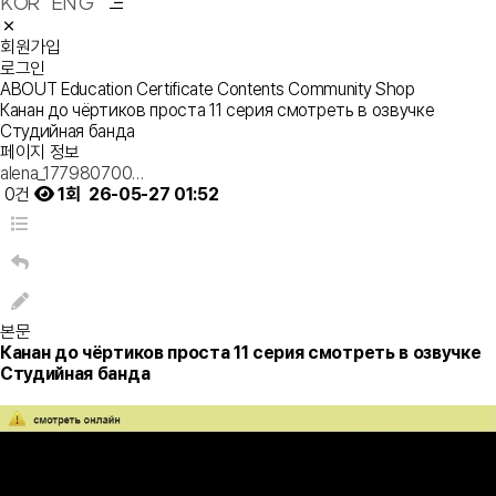
KOR
ENG
회원가입
로그인
ABOUT
Education
Certificate
Contents
Community
Shop
Канан до чёртиков проста 11 серия смотреть в озвучке
Студийная банда
페이지 정보
alena_177980700…
0건
1회
26-05-27 01:52
본문
Канан до чёртиков проста 11 серия смотреть в озвучке
Студийная банда