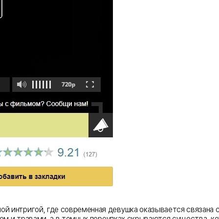
й интригой, где современная девушка оказывается связана с
ымом и травами, а в темных переулках скрываются существа, 