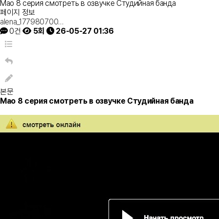
Мао 8 серия смотреть в озвучке Студийная банда
페이지 정보
alena_177980700…
0건
5회
26-05-27 01:36
본문
Мао 8 серия смотреть в озвучке Студийная банда