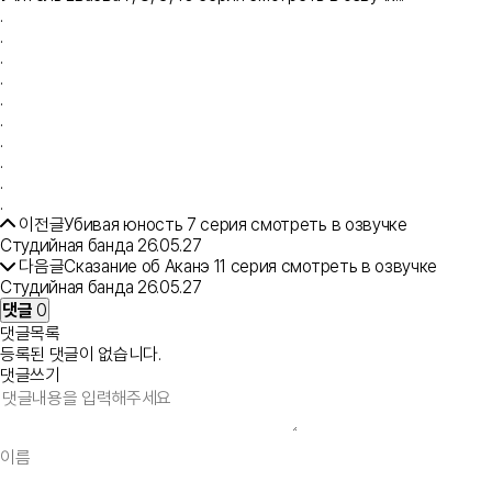
.
.
.
.
.
.
.
.
.
.
이전글
Убивая юность 7 серия смотреть в озвучке
Студийная банда
26.05.27
다음글
Сказание об Аканэ 11 серия смотреть в озвучке
Студийная банда
26.05.27
댓글
0
댓글목록
등록된 댓글이 없습니다.
댓글쓰기