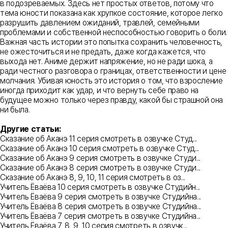
в подозреваемых. Здесь нет простых ответов, потому что
тема юности показана как хрупкое состояние, которое легко
разрушить давлением ожиданий, травлей, семейными
проблемами и собственной неспособностью говорить о боли.
Важная часть истории это попытка сохранить человечность,
не ожесточиться и не предать, даже когда кажется, что
выхода нет. Аниме держит напряжение, но не ради шока, а
ради честного разговора о границах, ответственности и цене
молчания. Убивая юность это история о том, что взросление
иногда приходит как удар, и что вернуть себе право на
будущее можно только через правду, какой бы страшной она
ни была.
Другие статьи:
Сказание об Аканэ 11 серия смотреть в озвучке Студ...
Сказание об Аканэ 10 серия смотреть в озвучке Студ...
Сказание об Аканэ 9 серия смотреть в озвучке Студи...
Сказание об Аканэ 8 серия смотреть в озвучке Студи...
Сказание об Аканэ 8, 9, 10, 11 серия смотреть в оз...
Учитель Ёваёва 10 серия смотреть в озвучке Студийн...
Учитель Ёваёва 9 серия смотреть в озвучке Студийна...
Учитель Ёваёва 8 серия смотреть в озвучке Студийна...
Учитель Ёваёва 7 серия смотреть в озвучке Студийна...
Учитель Ёваёва 7, 8, 9, 10 серия смотреть в озвучк...