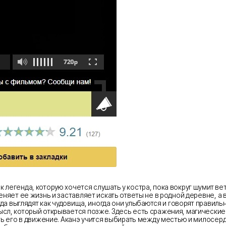
легенда, которую хочется слушать у костра, пока вокруг шумит вет
еняет ее жизнь и заставляет искать ответы не в родной деревне, 
гда выглядят как чудовища, иногда они улыбаются и говорят правиль
сл, который открывается позже. Здесь есть сражения, магические
ать его в движение. Аканэ учится выбирать между местью и милосе