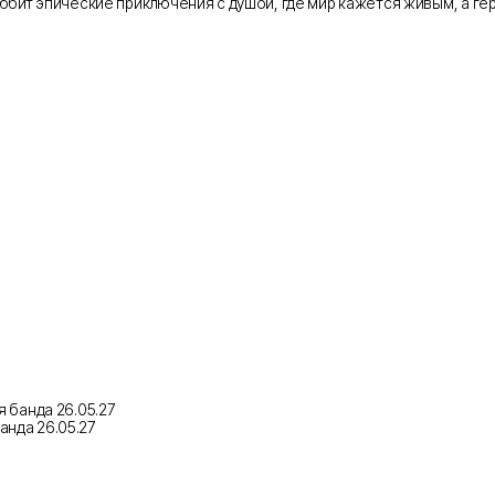
любит эпические приключения с душой, где мир кажется живым, а гер
ая банда
26.05.27
банда
26.05.27