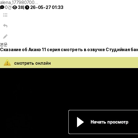
alena_177980700…
0건
3회
26-05-27 01:33
본문
Сказание об Аканэ 11 серия смотреть в озвучке Студийная ба