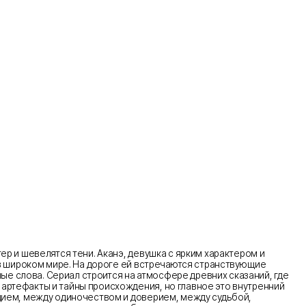
ер и шевелятся тени. Аканэ, девушка с ярким характером и
а в широком мире. На дороге ей встречаются странствующие
ные слова. Сериал строится на атмосфере древних сказаний, где
 артефакты и тайны происхождения, но главное это внутренний
рдием, между одиночеством и доверием, между судьбой,