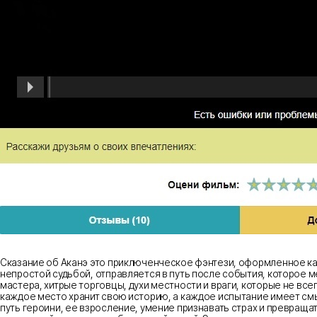
Сказание об Аканэ это приключенческое фэнтези, оформленное как 
непростой судьбой, отправляется в путь после события, которое м
мастера, хитрые торговцы, духи местности и враги, которые не все
каждое место хранит свою историю, а каждое испытание имеет смы
путь героини, ее взросление, умение признавать страх и превращ