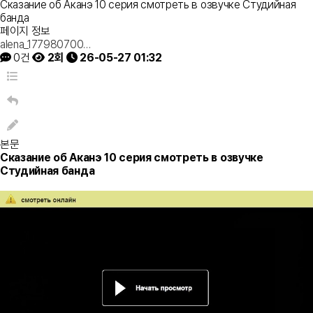
Сказание об Аканэ 10 серия смотреть в озвучке Студийная
банда
페이지 정보
alena_177980700…
0건
2회
26-05-27 01:32
본문
Сказание об Аканэ 10 серия смотреть в озвучке
Студийная банда