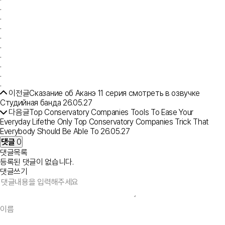
.
.
.
.
.
.
.
.
.
이전글
Сказание об Аканэ 11 серия смотреть в озвучке
Студийная банда
26.05.27
다음글
Top Conservatory Companies Tools To Ease Your
Everyday Lifethe Only Top Conservatory Companies Trick That
Everybody Should Be Able To
26.05.27
댓글
0
댓글목록
등록된 댓글이 없습니다.
댓글쓰기