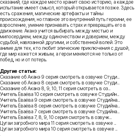
сказаний, где каждое место хранит свою историю, а каждое
испытание имеет смысл, который открывается позже. Здесь
есть сражения, магические артефакты и тайны
происхождения, но главное это внутренний путь героини, ее
взросление, умение признавать страх и превращать его в
движение. Аканэ учится выбирать между местью и
милосердием, между одиночеством и доверием, между
судьбой, навязанной другими, и собственной волей. Это
аниме для тех, кто любит эпические приключения с душой,
где мир кажется живым, а герои меняются не только от
побед, но и от потерь.
Другие статьи:
Сказание об Аканэ 9 серия смотреть в озвучке Студи...
Сказание об Аканэ 8 серия смотреть в озвучке Студи...
Сказание об Аканэ 8, 9, 10, 11 серия смотреть в оз...
Учитель Ёваёва 10 серия смотреть в озвучке Студийн...
Учитель Ёваёва 9 серия смотреть в озвучке Студийна...
Учитель Ёваёва 8 серия смотреть в озвучке Студийна...
Учитель Ёваёва 7 серия смотреть в озвучке Студийна...
Учитель Ёваёва 7, 8, 9, 10 серия смотреть в озвучк...
Цугаи загробного мира 11 серия смотреть в озвучке ...
Цугаи загробного мира 10 серия смотреть в озвучке ...
.